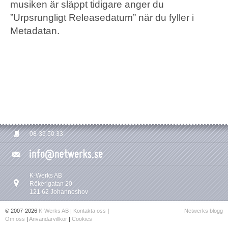
musiken är släppt tidigare anger du
”Urpsrungligt Releasedatum” när du fyller i
Metadatan.
08-39 50 33
K-Werks AB
Rökerigatan 20
121 62 Johanneshov
© 2007-2026
K-Werks AB
|
Kontakta oss
|
Netwerks blogg
Om oss
|
Användarvillkor
|
Cookies