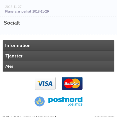
2018-11-27
Planerat underhåll 2018-11-29
Socialt
Information
Tjänster
Mer
© 2007-2026
K-Werks AB
|
Kontakta oss
|
Netwerks blogg