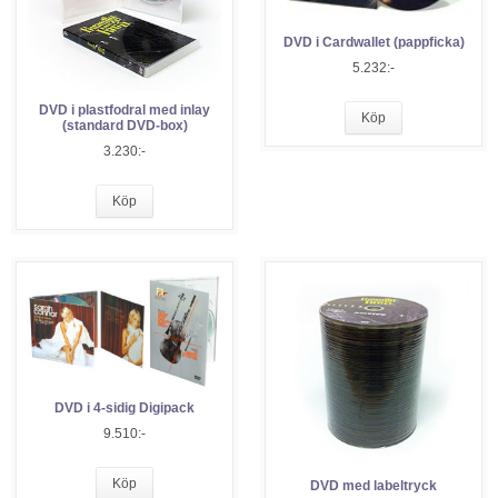
DVD i Cardwallet (pappficka)
5.232:-
DVD i plastfodral med inlay
Köp
(standard DVD-box)
3.230:-
Köp
DVD i 4-sidig Digipack
9.510:-
Köp
DVD med labeltryck