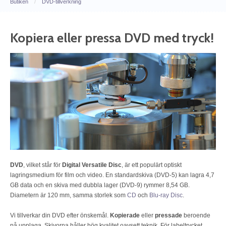
Butiken
/
DVD-tillverkning
Kopiera eller pressa DVD med tryck!
DVD
, vilket står för
Digital Versatile Disc
, är ett populärt optiskt
lagringsmedium för film och video. En standardskiva (DVD-5) kan lagra 4,7
GB data och en skiva med dubbla lager (DVD-9) rymmer 8,54 GB.
Diametern är 120 mm, samma storlek som
CD
och
Blu-ray Disc
.
Vi tillverkar din DVD efter önskemål.
Kopierade
eller
pressade
beroende
på upplaga. Skivorna håller hög kvalitet oavsett teknik. För labeltrycket