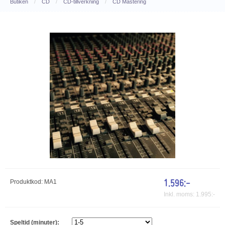
Butiken
/
CD
/
CD-tillverkning
/
CD Mastering
1.596:-
Produktkod: MA1
Inkl. moms:
1.995:-
Speltid (minuter):